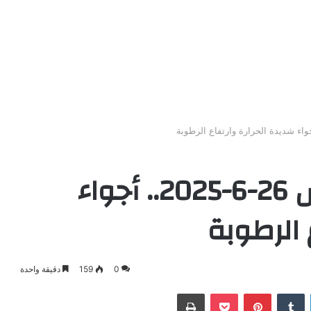
الطقس اليوم الخميس 26-6-2025.. أجواء
 الرطوبة
0
159
دقيقة واحدة
لينكدإن
‏Tumblr
بينتيريست
بوكيت
طباعة