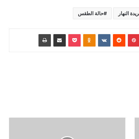
يدة النهار
حالة الطقس
بينتيريست
‏Reddit
‏VKontakte
Odnoklassniki
بوكيت
مشاركة عبر البريد
طباعة