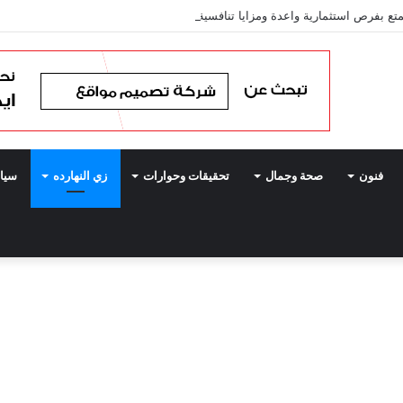
 بفرص استثمارية واعدة ومزايا تنافسية تعزز جاذبيتها لرؤوس الأموال
فنون
صحة وجمال
تحقيقات وحوارات
زي النهارده
سيا