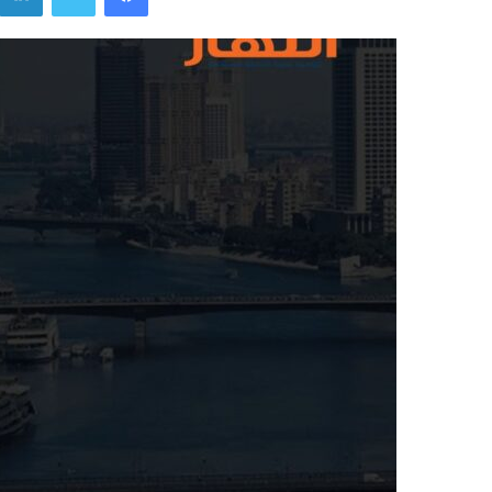
ل
ب
ر
ي
د
ا
إ
ل
ك
ت
ر
و
ن
ي
ا