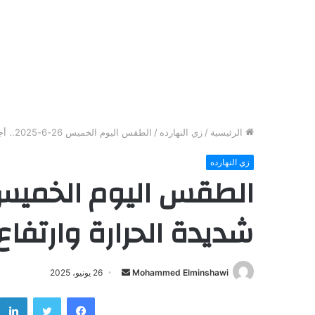
الرئيسية
/
زي النهارده
/
الطقس اليوم الخميس 26-6-2025.. أجواء شديدة الحرارة وارتفاع الرطوبة
زي النهارده
شديدة الحرارة وارتفاع
Mohammed Elminshawi
أ
26 يونيو، 2025
ر
فيسبوك
تويتر
س