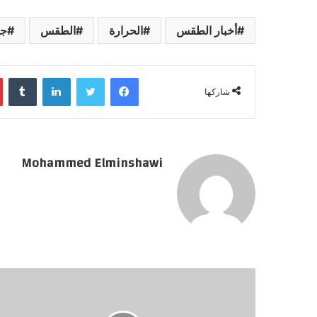
أخبار الطقس
الحرارة
الطقس
جر
فيسبوك
تويتر
لينكدإن
‏Tumblr
شاركها
Mohammed Elminshawi