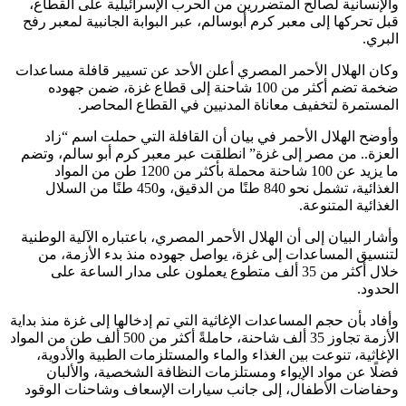
والإنسانية لصالح المتضررين من الحرب الإسرائيلية على القطاع،
قبل تحركها إلى معبر كرم أبوسالم، عبر البوابة الجانبية لمعبر رفح
البري.
وكان الهلال الأحمر المصري أعلن الأحد عن تسيير قافلة مساعدات
ضخمة تضم أكثر من 100 شاحنة إلى قطاع غزة، ضمن جهوده
المستمرة لتخفيف معاناة المدنيين في القطاع المحاصر.
وأوضح الهلال الأحمر في بيان أن القافلة التي حملت اسم “زاد
العزة.. من مصر إلى غزة” انطلقت عبر معبر كرم أبو سالم، وتضم
ما يزيد عن 100 شاحنة محملة بأكثر من 1200 طن من المواد
الغذائية، تشمل نحو 840 طنًا من الدقيق، و450 طنًا من السلال
الغذائية المتنوعة.
وأشار البيان إلى أن الهلال الأحمر المصري، باعتباره الآلية الوطنية
لتنسيق المساعدات إلى غزة، يواصل جهوده منذ بدء الأزمة، من
خلال أكثر من 35 ألف متطوع يعملون على مدار الساعة على
الحدود.
وأفاد بأن حجم المساعدات الإغاثية التي تم إدخالها إلى غزة منذ بداية
الأزمة تجاوز 35 ألف شاحنة، حاملةً أكثر من 500 ألف طن من المواد
الإغاثية، تنوعت بين الغذاء والماء والمستلزمات الطبية والأدوية،
فضلًا عن مواد الإيواء ومستلزمات النظافة الشخصية، والألبان
وحفاضات الأطفال، إلى جانب سيارات الإسعاف وشاحنات الوقود