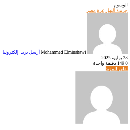
الوسوم
جريدة النهار
غزة
مصر
Mohammed Elminshawi
أرسل بريدا إلكترونيا
28 يوليو، 2025
0
149
دقيقة واحدة
اظهر المزيد