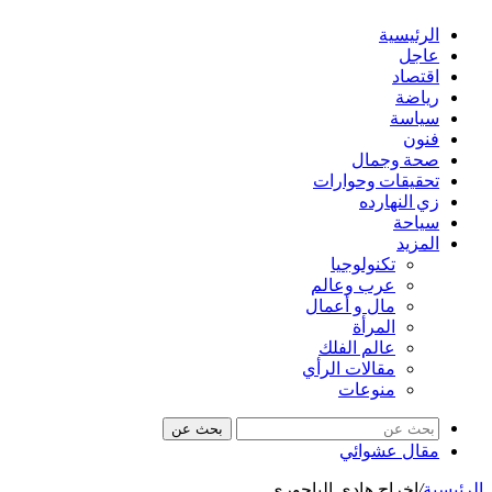
الرئيسية
عاجل
اقتصاد
رياضة
سياسة
فنون
صحة وجمال
تحقيقات وحوارات
زي النهارده
سياحة
المزيد
تكنولوجيا
عرب وعالم
مال و أعمال
المرأة
عالم الفلك
مقالات الرأي
منوعات
بحث عن
مقال عشوائي
الرئيسية
/
إخراج هادي الباجوري