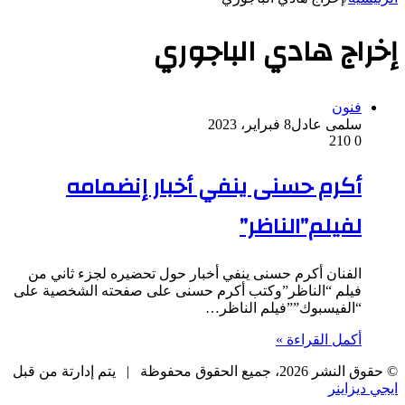
إخراج هادي الباجوري
فنون
سلمى عادل
8 فبراير، 2023
210
0
أكرم حسنى ينفي أخبار إنضمامه
لفيلم”الناظر”
الفنان أكرم حسنى ينفي أخبار حول تحضيره لجزء ثاني من
فيلم “الناظر”وكتب أكرم حسنى على صفحته الشخصية على
“الفيسبوك””فيلم الناظر…
أكمل القراءة »
© حقوق النشر 2026، جميع الحقوق محفوظة |
يتم إدارتة من قبل
ايجي ديزاينر