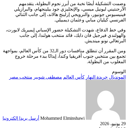
وضمت التشكيلة أيضًا نخبة من أبرز نجوم البطولة، يتقدمهم
الأرجنتيني ليونيل ميسي، والإنجليزي جود بيلينجهام، والبرازيلي
فينيسيوس جونيور، والنرويجي إرلينج هالاند، إلى جانب الثنائي
الفرنسي كيليان مبابي وعثمان ديمبيلي.
وفي خط الدفاع، شهدت التشكيلة حضور الإسباني إيميريك لابورت،
والهولندي فيرجيل فان دايك، قائد منتخب هولندا، إلى جانب
البرتغالي نونو مينديش.
ومن المقرر أن تنطلق منافسات دور الـ32 من كأس العالم، بمواجهة
تجمع بين منتخبي جنوب أفريقيا وكندا، إيذانًا ببدء مرحلة خروج
المغلوب من البطولة.
الوسوم
المونديال
جريدة النهار
كأس العالم
مصطفى شوبير
منتخب مصر
Mohammed Elminshawi
أرسل بريدا إلكترونيا
29 يونيو، 2026