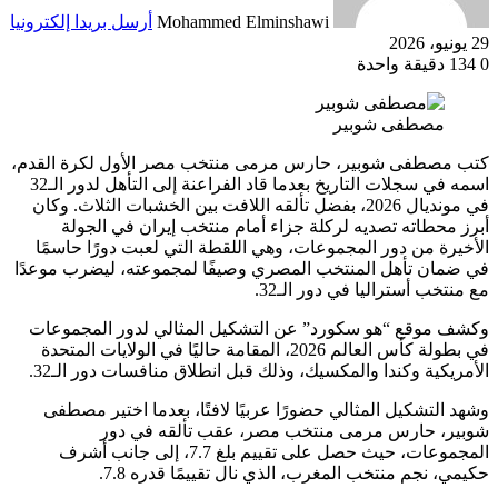
Mohammed Elminshawi
أرسل بريدا إلكترونيا
29 يونيو، 2026
0
134
دقيقة واحدة
مصطفى شوبير
كتب مصطفى شوبير، حارس مرمى منتخب مصر الأول لكرة القدم،
اسمه في سجلات التاريخ بعدما قاد الفراعنة إلى التأهل لدور الـ32
في مونديال 2026، بفضل تألقه اللافت بين الخشبات الثلاث. وكان
أبرز محطاته تصديه لركلة جزاء أمام منتخب إيران في الجولة
الأخيرة من دور المجموعات، وهي اللقطة التي لعبت دورًا حاسمًا
في ضمان تأهل المنتخب المصري وصيفًا لمجموعته، ليضرب موعدًا
مع منتخب أستراليا في دور الـ32.
وكشف موقع “هو سكورد” عن التشكيل المثالي لدور المجموعات
في بطولة كأس العالم 2026، المقامة حاليًا في الولايات المتحدة
الأمريكية وكندا والمكسيك، وذلك قبل انطلاق منافسات دور الـ32.
وشهد التشكيل المثالي حضورًا عربيًا لافتًا، بعدما اختير مصطفى
شوبير، حارس مرمى منتخب مصر، عقب تألقه في دور
المجموعات، حيث حصل على تقييم بلغ 7.7، إلى جانب أشرف
حكيمي، نجم منتخب المغرب، الذي نال تقييمًا قدره 7.8.