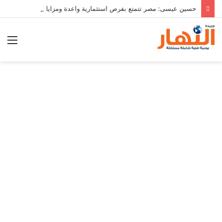
حسين عيسى: مصر تتمتع بفرص استثمارية واعدة ومزايا تنافسية تعزز جاذبيتها لرؤوس الأموال
الق