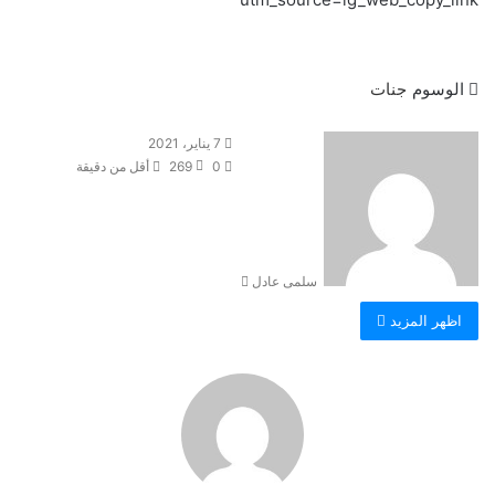
الوسوم
جنات
أ
7 يناير، 2021
ر
0
269
أقل من دقيقة
س
ل
ب
ر
سلمى عادل
ي
د
اظهر المزيد
ا
إ
ل
ك
ت
ر
و
ن