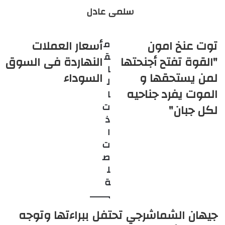
سلمى عادل
ي
ا
توت عنخ امون
أسعار العملات
م
ق
"القوة تفتح أجنحتها
النهاردة فى السوق
ا
لمن يستحقها و
السوداء
ل
الموت يفرد جناحيه
ا
ت
لكل جبان"
ذ
ا
ت
ص
ل
ة
جيهان الشماشرجي تحتفل ببراءتها وتوجه