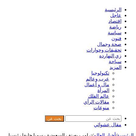
الرئيسية
عاجل
اقتصاد
رياضة
سياسة
فنون
صحة وجمال
تحقيقات وحوارات
زي النهارده
سياحة
المزيد
تكنولوجيا
عرب وعالم
مال و أعمال
المرأة
عالم الفلك
مقالات الرأي
منوعات
بحث عن
مقال عشوائي
الرئيسية
/
أخبار العالم
/
ترامب يصنف السعودية رسميا حليفا رئيسيا