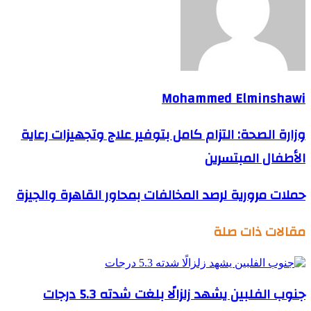
Mohammed Elminshawi
وزارة الصحة: التزام كامل بتوفير علاج وتجهيزات رعاية
الأطفال المبتسرين
حملات مرورية لرصد المخالفات بمحاور القاهرة والجيزة
مقالات ذات صلة
جنوب الفلبين يشهد زلزالًا بلغت شدته 5.3 درجات