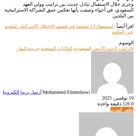
وجرى خلال الاستقبال تبادل حديث بين ترامب وولي العهد
السعودي، في أجواء وصفت بأنها تعكس عمق الشراكة الاستراتيجية
بين البلدين.
اقرأ أيضاً :
استشهاد 13 شخصا فى قصف الاحتلال الإسرائيلى لمخيم
عين الحلوة
الوسوم
#ترامب
البيت الأبيض
السعودية
الولايات المتحدة
جريدة النهار
Mohammed Elminshawi
أرسل بريدا إلكترونيا
19 نوفمبر، 2025
0
126
دقيقة واحدة
اظهر المزيد