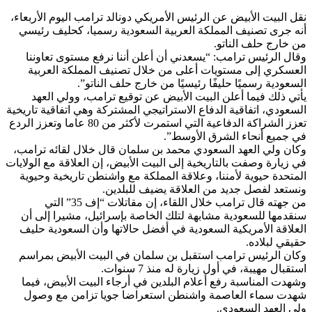
نقل البيت الأبيض عن الرئيس الأمريكي دونالد ترامب اليوم الأربعاء،
أنه جرى تصنيف المملكة العربية السعودية رسميا، كحليف رئيسي
من خارج حلف الناتو.
وقال الرئيس ترامب: “يسعدني أن أعلن أننا نرفع مستوى تعاوننا
العسكري إلى مستويات أعلى من خلال تصنيف المملكة العربية
السعودية رسميًا حليفًا رئيسيًا من خارج حلف الناتو”.
يأتي ذلك فيما أعلن البيت الأبيض عن توقيع ترامب، وولي العهد
السعودي، اتفاقية الدفاع الاستراتيجي المشتركة وهي اتفاقية تاريخية
تعزز الشراكة الدفاعية التي استمرت لأكثر من 80 عاما وتعزز الردع
في جميع أنحاء الشرق الأوسط”.
وكان ولي العهد السعودي محمد بن سلمان قال خلال لقائه ترامب،
في زيارة وصفت بالتاريخية إلى البيت الأبيض، إن العلاقة مع الولايات
المتحدة حيوية لأمننا، وعلاقة المملكة مع واشنطن تاريخية وحيوية
ونستعد لفصل جديد من العلاقة يضيف للبلدين.
من جهته قال ترامب خلال اللقاء، إن مقاتلات “إف 35” التي
سنقدمها للسعودية مشابهة لتلك الخاصة بإسرائيل، مشيرا إلى أن
العلاقة الأمريكية السعودية في أفضل حالاتها وأن السعودية حليف
حقيقي لبلاده.
وكان الرئيس ترامب استقبل بن سلمان في البيت الأبيض بمراسم
استقبال مهيبة، في أول زيارة له منذ 7 سنوات.
وشهدت المناسبة رفع أعلام البلدين في أرجاء البيت الأبيض، فيما
شهدت سماء العاصمة واشنطن استعراضا جويا تزامن مع وصول
ولي العهد السعودي.