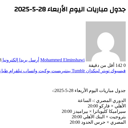
جدول مباريات اليوم الأربعاء 28-5-2025
Mohammed Elminshawi
أرسل بريدا إلكترونيا
28 ما
0
142
أقل من دقيقة
فيسبوك
تويتر
لينكدإن
بينتيريست
بوكيت
واتساب
تيلقرام
طباع
جدول مباريات اليوم الأربعاء 28-5-2025:-
الدوري المصري :- الساعة
الأهلي × فاركو 20:00
سيراميكا كليوباترا × بيراميدز 20:00
بتروجيت × البنك الأهلي 20:00
المصري × حرس الحدود 20:00