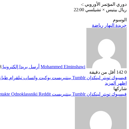
دوري المؤتمر الأوروبي :-
ريال بيتيس × تشيلسي 22:00
الوسوم
جريدة النهار
رياضة
Mohammed Elminshawi
أرسل بريدا إلكترونيا
28 ما
0
142
أقل من دقيقة
فيسبوك
تويتر
لينكدإن
بينتيريست
بوكيت
واتساب
تيلقرام
طباع
اظهر المزيد
شاركها
فيسبوك
تويتر
لينكدإن
بينتيريست
Odnoklassniki