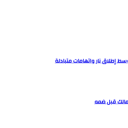
سط إطلاق نار واتهامات متبادلة
مالك قبل ضمه