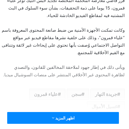
قرر قاضي معارضة المحكمة المختصة تجديد حبس التيك توكر علياء
ب
قمرون، 15 يوما على ذمة التحقيقات، بشأن سوء السلوك في البث
ر
المشتبه فيه لمقاطع الفيديو الخادشة للحياء.
ي
د
وكانت تمكنت الأجهزة الأمنية من ضبط صانعة المحتوى المعروفة باسم
ا
“علياء قمرون”، وذلك على خلفية نشرها مقاطع فيديو عبر مواقع
إ
التواصل الاجتماعي وُصفت بأنها تحتوي على إيحاءات غير لائقة وتتنافى
ل
مع القيم الأخلاقية للمجتمع.
ك
ت
ويأتى ذلك في إطار جهود لملاحقة المخالفين للقانون، والتصدي
ر
لظاهرة المحتوى غير الأخلاقي المنتشر على منصات السوشيال ميديا.
و
ن
ي
جريدة النهار
سجن
علياء قمرون
ا
غسيل الأموال
اظهر المزيد