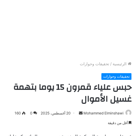
الرئيسية
/
تحقيقات وحوارات
تحقيقات وحوارات
حبس علياء قمرون 15 يوما بتهمة
غسيل الأموال
Mohammed Elminshawi
أ
20 أغسطس، 2025
0
160
ر
أقل من دقيقة
س
ل