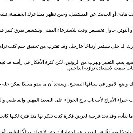
قت هادئ أو الحديث عن المستقبل، وحين تظهر مشاعرك الحقيقية، تشعر
و التوتر، حاول تخصيص وقت للاسترخاء الذهني وستشعر بفرق كبير في
ارك الداخلي سيثمر ارتياحًا خارجيًا، وقد تقترب من تحقيق حلم كنت تراه ب
، يحب التغيير ويهرب من الروتين، لكن كثرة الأفكار في رأسه قد تجعله أ
ظات صمت لاستعادة توازنه الداخلي.
تك وضع الأمور في سياقها الصحيح، وستجد أن ما يبدو معقدًا يمكن حله
 خبراء الأبراج لأصحاب برج الجوزاء على الصعيد المهني والعاطفي وا
ي ما بدأته، وقد تجد فرصة لعرض فكرة كنت تفكر بها منذ فترة لكنها كانت
ضحًا وصادقًا في التعبير عن احتياجاتك حتى لا تترك مجالًا للظنون أو 