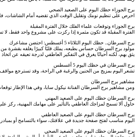
برج الجوزاء حظك اليوم على الصعيد الصحي
احرص على تنظيم نومك وتقليل الوقت الذي تقضيه أمام الشاشات، فال
برج الجوزاء وتوقعات علماء الفلك خلال الفترة المقبلة
الفترة المقبلة قد تكون مثمرة إذا ركزت على مشروع واحد فقط، لا ت
برج السرطان.. حظك اليوم الثلاثاء 5 أغسطس: احتضن مشاعرك
مولود برج السرطان حساس بطبعه، يملك قلبًا كبيرًا يغلفه بقشرة من
يثق بهم، لكنه أحيانًا يغرق في التفكير العاطفي لدرجة تعيقه عن اتخاذ
برج السرطان في حظك اليوم 5 أغسطس
تشعر اليوم بمزيج من الحنين والرغبة في الراحة، وقد تسترجع مواقف أو
مشاهير برج السرطان
ومن مشاهير برج السرطان الفنانة نيكول سابا، وفي هذا الإطار توقع
برج السرطان حظك اليوم على الصعيد المهني
حاول ألا تسمح لمزاجك العاطفي بالتأثير على مهامك المهنية، ركز على 
برج السرطان حظك اليوم على الصعيد العاطفي
اليوم مناسب لفتح صفحة جديدة في علاقتك، سواء بالتسامح أو بمبادر
برج السرطان حظك اليوم على الصعيد الصحي
أنت بحاجة إلى جلسة استرخاء، سواء عبر التأمل أو المشي الهادئ، لا 