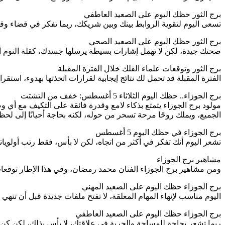
برج الثور حظك اليوم على الصعيد العاطفي
تسعى اليوم لتقوية الروابط بينك وبين شريكك، ربما تفكر في قضاء و
برج الثور حظك اليوم على الصعيد الصحي
صحتك جيدة، لكن لا تهمل إشارات بسيطة يرسلها جسدك، كقلة النوم أ
برج الثور وتوقعات علماء الفلك خلال الفترة المقبلة
الفترة المقبلة قد تحمل لك نتائج إيجابية لقرارات اتخذتها بهدوء، استقر
برج الجوزاء.. حظك اليوم الثلاثاء 5 أغسطس: خفف من التشتت
مولود برج الجوزاء يتمتع بذكاء لامع وقدرة فائقة على التكيف مع أي وضع
الجميع، ويملك روحًا مرحة تسحر من حوله، لكنه بحاجة أحيانًا إلى لح
برج الجوزاء في حظك اليوم 5 أغسطس
تشعر اليوم أنك تفكر في أكثر من اتجاه، لكن لا بأس، فقط رتب أولويا
مشاهير برج الجوزاء
ومن مشاهير برج الجوزاء الفنان محمد رمضان، وفي هذا الإطار توقعات
برج الجوزاء حظك اليوم على الصعيد المهني
اليوم مناسب لإنهاء المهام المعلقة، لا تفتح ملفات جديدة قبل أن تنه
برج الجوزاء حظك اليوم على الصعيد العاطفي
ربما تشعر بحاجة للمساحة والحرية في علاقتك، لا بأس بذلك، لكن كن وا