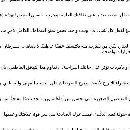
عقل المتعب يؤثر على طاقتك العامة، وجرب التنفس العميق لتهدئة ذه
سعَ لفعل كل شيء في وقت واحد، فحين تمنح اهتمامك الكامل لأمرٍ ما،
 الحذر، لكن من يقترب منه يكتشف عمقًا عاطفيًا لا يضاهى. السرطان 
 قرارات واضحة.
 ذكريات تؤثر على حالتك المزاجية. لا تقاوم هذا التدفق العاطفي، بل 
ات خبراء الأبراج لأصحاب برج السرطان على الصعيد المهني والعاطفي 
التفاصيل الصغيرة التي تحسن من أداءك، وربما تجد دعمًا مفاجئًا من زم
ة حنونة تعيد الدفء، فمشاعرك الصادقة هي سر قوة علاقتك وعمقها.
تهمل صحة قلبك النفسية، فالعناية بها تحسن من مناعتك ومزاجك العام.