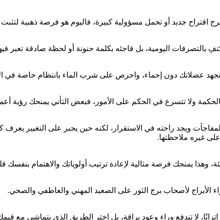
 اقتراح جديد أو تحمل مسؤولية كبيرة، فاليوم هو فرصة ذهبية لتثبت أن
فِ بالتصرفات اليومية، بل فاجئه بكلمة حنونة أو لحظة صادقة تعبر في
لا تجهد عضلاتك دون إحماء، واحرص على شرب الماء بانتظام خاصة في الأ
الحكمة ولا تتسرع في الحكم على الأمور، فبعض التأني يمنحك رؤية أع
 المفاجآت ويجد راحته في الاستقرار، لكنه حين يجبر على التغيير يعرف 
على غيره ملاحظتها.
 وهذا يمنحك فرصة مثالية لإعادة ترتيب أولوياتك والاهتمام بنفسك قليل
اء الأبراج لأصحاب برج الثور على الصعيد المهني والعاطفي والصحي.
انًا، لا تندفع وراء وعود براقة، بل اختر الطريق الذي يتماشى مع قيمك