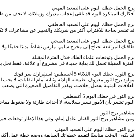
برج الحمل حظك اليوم على الصعيد المهني
أفكارك المبتكرة اليوم قد تلقى إعجاب مديرك وزملائك، لا تخف من طرح
برج الحمل حظك اليوم على الصعيد العاطفي
قد تشعر بحاجة للاقتراب أكثر من شريكك والتعبير عن مشاعرك، لا تكت
برج الحمل حظك اليوم على الصعيد الصحي
طاقتك المرتفعة تحتاج إلى مخرج سليم، مارِس نشاطًا بدنيًا خفيفًا و
برج الحمل وتوقعات علماء الفلك خلال الفترة المقبلة
الفترة المقبلة تحمل لك بداية جديدة في مشروع أو علاقة، فقط تحل ب
برج الثور.. حظك اليوم الثلاثاء 5 أغسطس: استقرارك سر قوتك
مولود برج الثور معروف بطبيعته الهادئة وثباته أمام التقلبات، لا يحب
العلاقات المتينة بفضل إخلاصه، ويقدر التفاصيل الصغيرة التي يصعب 
برج الثور في حظك اليوم 5 أغسطس
اليوم تشعر بأن الأمور تسير بسلاسة، لا أحداث طارئة ولا ضغوط مفاجئة،
مشاهير برج الثور
ومن مشاهير برج الثور الفنان عادل إمام، وفي هذا الإطار توقعات خبر
برج الثور حظك اليوم على الصعيد المهني
قد يكون الوقت مناسبًا لتقييم خطواتك السابقة ووضع خطة عمل أكثر اتز