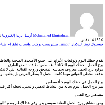
Mohammed Elminshawi
أرسل بريدا إلكترونيا
5 أغسطس، 
0
157
14 دقائق
فيسبوك
تويتر
لينكدإن
بينتيريست
بوكيت
واتساب
تيلقرام
طباع
نقدم حظك اليوم وتوقعات الأبراج على جميع الأصعدة، الصحية والعاطفية 
برج الحمل.. حظك اليوم الثلاثاء 5 أغسطس: طاقتك تصنع الفارق
مولود برج الحمل معروف بحماسه المتدفق وروحه القتالية التي لا تنكس
تدفعه لتخطي العوائق مهما كانت. الحمل لا ينتظر الفرص بل يخلقها،
برج الحمل في حظك اليوم 5 أغسطس
يمر برج الحمل اليوم بحالة من النشاط الذهني والبدني، تجعله أكثر قدر
مشاهير برج الحمل
ومن مشاهير برج الحمل الفنانة سوسن بدر، وفي هذا الإطار يقدم “الي