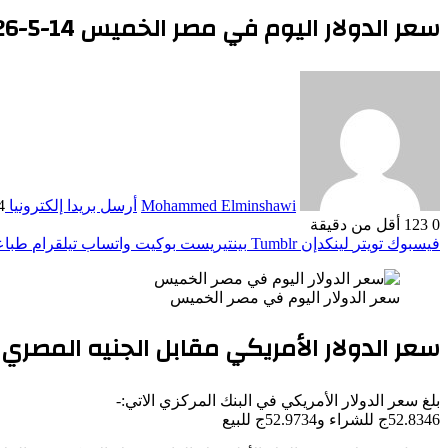
سعر الدولار اليوم في مصر الخميس 14-5-2026
Mohammed Elminshawi
أرسل بريدا إلكترونيا
14 ما
0
123
أقل من دقيقة
فيسبوك
تويتر
لينكدإن
بينتيريست
بوكيت
واتساب
تيلقرام
طباع
سعر الدولار اليوم في مصر الخميس
سعر الدولار الأمريكي مقابل الجنيه المصري اليوم
بلغ سعر الدولار الأمريكي في البنك المركزي الاتي:-
52.8346ج للشراء و52.9734ج للبيع