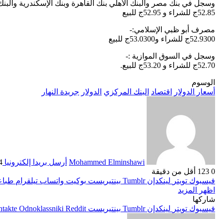
وسجل في بنك مصر والبنك الأهلي بنك القاهرة وبنك الإسكندرية والبنك التجا
52.85ج للشراء و 52.95ج للبيع
مصرف أبو ظبي الإسلامي:-
52.9300ج للشراء و53.0300ج للبيع
وسجل في السوق الموازية :-
52.70ج للشراء و 53.20ج للبيع.
الوسوم
أسعار الدولار
اقتصاد
البنك المركزي
الدولار
جريدة النهار
Mohammed Elminshawi
أرسل بريدا إلكترونيا
14 ما
0
123
أقل من دقيقة
فيسبوك
تويتر
لينكدإن
بينتيريست
بوكيت
واتساب
تيلقرام
طباع
اظهر المزيد
شاركها
فيسبوك
تويتر
لينكدإن
بينتيريست
Odnoklassniki