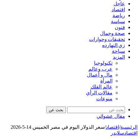
عاجل
اقتصاد
رياضة
سياسة
فنون
صحة وجمال
تحقيقات وحوارات
زي النهارده
سياحة
المزيد
تكنولوجيا
عرب وعالم
مال و أعمال
المرأة
عالم الفلك
مقالات الرأي
منوعات
بحث عن
مقال عشوائي
الرئيسية
/
اقتصاد
/
سعر الدولار اليوم في مصر الخميس 14-5-2026
اقتصاد
سلايدر