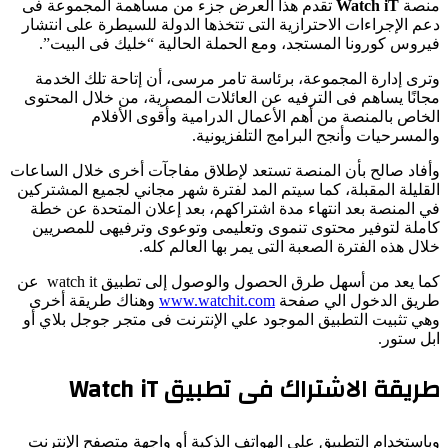
منصة
Watch iT
تقدم هذا العرض جزء من مساهمة المجموعة فى
دعم الإجراءات الاحترازية التى تتخذها الدولة للسيطرة على انتشار
فيروس كورونا المستجد، ومع الحملة الحالية “خليك فى البيت”.
وترى إدارة المجموعة، برئاسة تامر مرسى، أن إتاحة تلك الخدمة
مجانًا يساهم فى الترفيه عن العائلات المصرية، من خلال المحتوى
الخاص بالمنصة من أهم الأعمال الدرامية وأقوى الأفلام
والمسرحيات وأنجح البرامج التلفزيونية.
وأفاد صالح بأن المنصة تستعد لإطلاق مفاجآت أخرى خلال الساعات
القليلة المقبلة، كما سيتم المد لفترة شهر مجاني لجميع المشتركين
في المنصة بعد انتهاء مدة اشتراكهم، بعد إعلان المتحدة عن خطة
كاملة لتوفير محتوى تنموى وتعليمى وتوعوى وترفيهى للمصريين
خلال هذه الفترة الصعبة التى يمر بها العالم كله.
كما يعد من أسهل طرق الحصول والوصول إلى تطبيق watch it عن
طريق الدخول الي صفحة
www.watchit.com
وهناك طريقة أخرى
وهي تثبيت التطبيق الموجود علي الإنترنت فى متجر جوجل بلاي أو
ابل ستور.
طريقة الاشتراك فى تطبيق Watch iT
وباستخدام التطبيق على الهواتف الذكية أو واجهة متصفح الإنترنت