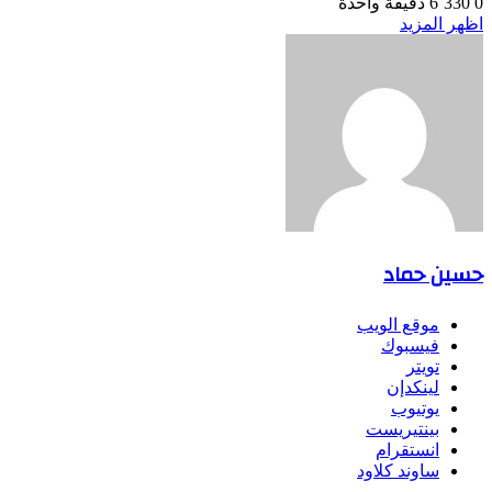
0
6٬330
دقيقة واحدة
اظهر المزيد
حسين حماد
موقع الويب
فيسبوك
تويتر
لينكدإن
يوتيوب
بينتيريست
انستقرام
ساوند كلاود