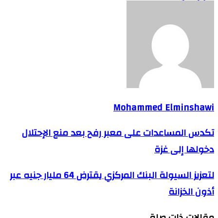
Mohammed Elminshawi
تكدس المساعدات على معبر رفح بعد منع الإحتلال
دخولها إلى غزة
لتعزيز السيولة البنك المركزي يقترض 64 مليار جنيه عبر
أذون الخزانة
مقالات ذات صلة