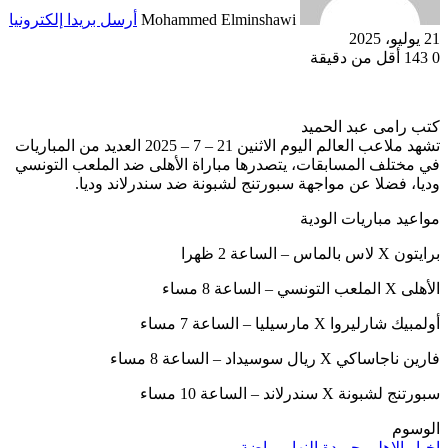
Mohammed Elminshawi
أرسل بريدا إلكترونيا
21 يوليو، 2025
0
143
أقل من دقيقة
كتب رامى عبد الحميد
تشهد ملاعب العالم اليوم الاثنين 21 – 7 – 2025 العديد من المباريات
في مختلف المسابقات، يتصدرها مباراة الأهلى ضد الملعب التونسي
وديا، فضلا عن مواجهة سبورتنج لشبونة ضد سندرلاند وديا.
مواعيد مباريات الودية
برايتون X لاس بالماس – الساعة 2 ظهرا
الأهلى X الملعب التونسي – الساعة 8 مساء
أولمبيك شارليروا X مارسيليا – الساعة 7 مساء
فارين ناجاساكي X ريال سوسيداد – الساعة 8 مساء
سبورتنج لشبونة X سندرلاند – الساعة 10 مساء
الوسوم
اخبار الاهلى
جريدة النهار
رياضة