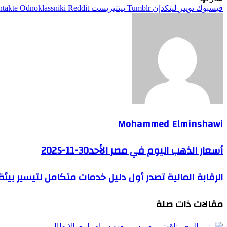
فيسبوك
تويتر
لينكدإن
بينتيريست
Odnoklassniki
Mohammed Elminshawi
أسعار الذهب اليوم في مصر الأحد30-11-2025
الرقابة المالية تصدر أول دليل خدمات متكامل لتيسير بيئ
مقالات ذات صلة