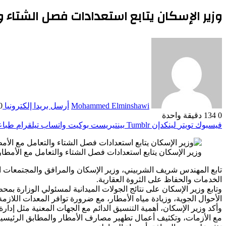
وزير الإسكان يتابع استعدادات فصل الشتاء و
Mohammed Elminshawi
أرسل بريدا إلكترونيا
30 نو
0
134
دقيقة واحدة
فيسبوك
تويتر
لينكدإن
بينتيريست
بوكيت
واتساب
تيلقرام
طباع
وزير الإسكان يتابع استعدادات فصل الشتاء والتعامل مع الأمطار
تابع المهندس شريف الشربيني، وزير الإسكان والمرافق والمجتمعات ال
الخدمات والحفاظ على الثروة العقارية.
وتابع وزير الإسكان على نتائج الجولات الميدانية لمسئولي الوزار
الأحوال الجوية، وزيادة مياه الأمطار، مع ضرورة توافر المعدات اللاز
وأكد وزير الإسكان، أهمية التنسيق الدائم مع الجهات المعنية مثل إد
مع الأزمات، وتكثيف أعمال تطهير مصارف الأمطار والمطابق الرئيسية