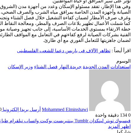
تؤثر على سير المرافق أو حياة المواطنين.
وفي هذا الإطار، تفقد مسئولو الإسكان وعدد من أجهزة مدن (الشروق،
الصيانة وأجهزة المدن الخاصة بمرافق مياه الشرب والصرف الصحي، بجا
وغرف صرف الأمطار لضمان كفاءة التشغيل خلال فصل الشتاء وتجنب 
كما شملت الأعمال تطهير بلاعات الصرف والمطر، ومعالجة النقاط ال
خطة الارتقاء بمستوى الخدمات الأساسية، إلى جانب تجهيز وصيانة مولد
الفنية بشركات الصيانة لرفع كفاءتهم في التعامل مع المواقف الطار
لضمان جاهزيتها للتعامل الفوري مع أي طارئ.
اقرأ أيضاً :
تظاهر الآلاف فى باريس دعما للشعب الفلسطينى
الوسوم
استعدادات
المدن الجديدة
جريدة النهار
فصل الشتاء
وزير الإسكان
Mohammed Elminshawi
أرسل بريدا إلكترونيا
30 نو
0
134
دقيقة واحدة
فيسبوك
تويتر
لينكدإن
بينتيريست
بوكيت
واتساب
تيلقرام
طباع
اظهر المزيد
شاركها