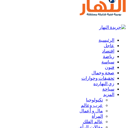
الرئيسية
عاجل
اقتصاد
رياضة
سياسة
فنون
صحة وجمال
تحقيقات وحوارات
زي النهارده
سياحة
المزيد
تكنولوجيا
عرب وعالم
مال و أعمال
المرأة
عالم الفلك
مقالات الرأي