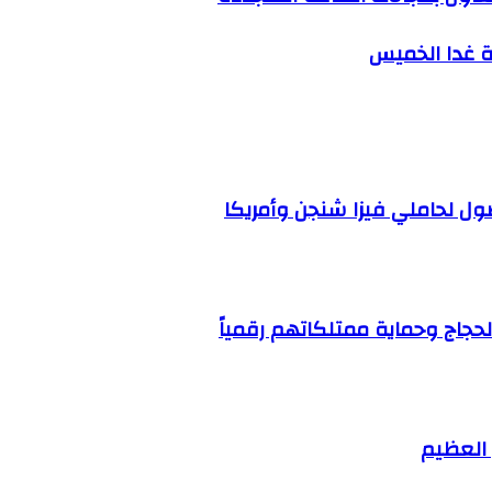
ة غدا الخميس
ل لحاملي فيزا شنجن وأمريكا
 العظيم