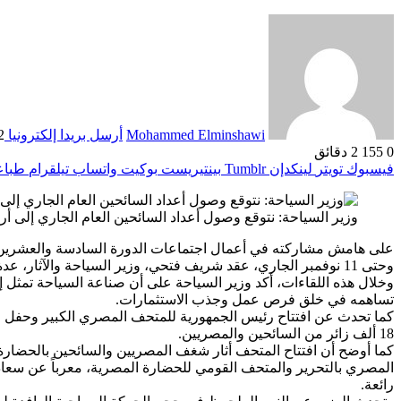
Mohammed Elminshawi
أرسل بريدا إلكترونيا
12 نو
0
155
2 دقائق
فيسبوك
تويتر
لينكدإن
بينتيريست
بوكيت
واتساب
تيلقرام
طباع
وزير السياحة: نتوقع وصول أعداد السائحين العام الجاري إلى أ
وحتى 11 نوفمبر الجاري، عقد شريف فتحي، وزير السياحة والآثار، عدة لقاءات إعلامية مع ممثلي عدد من وسائل الإعلام السعودية والدولية.
وخلال هذه اللقاءات، أكد وزير السياحة على أن صناعة السياحة تمثل إ
تساهمه في خلق فرص عمل وجذب الاستثمارات.
كما تحدث عن افتتاح رئيس الجمهورية للمتحف المصري الكبير وحفل افت
18 ألف زائر من السائحين والمصريين.
كما أوضح أن افتتاح المتحف أثار شغف المصريين والسائحين بالحضارة ا
المصري بالتحرير والمتحف القومي للحضارة المصرية، معرباً عن سعادته 
رائعة.