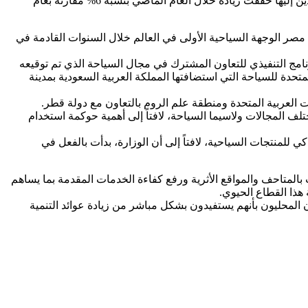
وتحدث الوزير عن النمو الملحوظ في حجم الحركة السياحية الوافدة لمصر من الأسواق السياحية المختلفة، لافتاً إلى أن أعداد السائحين الوافدين إليها حققت زيادة خلال العام الماضي بنسبة 6% مقارنة بعام
صبح مصر الوجهة السياحية الأولى في العالم خلال السنوات القادمة في
مج التنفيذي للتعاون المشترك في مجال السياحة الذي تم توقيعه
تحدة للسياحة التي استضافتها المملكة العربية السعودية بمدينة
ت العربية المتحدة ومنطقة علم الروم بالتعاون مع دولة قطر.
لف المجالات ولاسيما السياحة، لافتاً إلى أهمية حوكمة استخدام
للمنتجات السياحية، لافتاً إلى أن الوزارة، بدأت بالفعل في
بالمتاحف والمواقع الأثرية ورفع كفاءة الخدمات المقدمة بما يساهم
هذا القطاع الحيوي.
المحليون بأنهم يستفيدون بشكل مباشر من زيادة عوائد التنمية