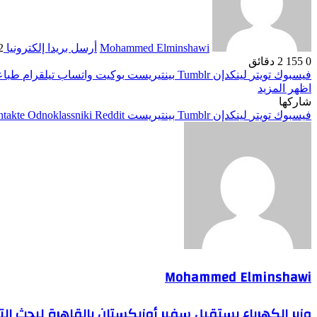
Mohammed Elminshawi
أرسل بريدا إلكترونيا
12 نو
0
155
2 دقائق
فيسبوك
تويتر
لينكدإن
بينتيريست
بوكيت
واتساب
تيلقرام
طباع
اظهر المزيد
شاركها
فيسبوك
تويتر
لينكدإن
بينتيريست
Odnoklassniki
Mohammed Elminshawi
وزير الكهرباء يستقبل سفير أوزبكستان بالقاهرة لبحث ال