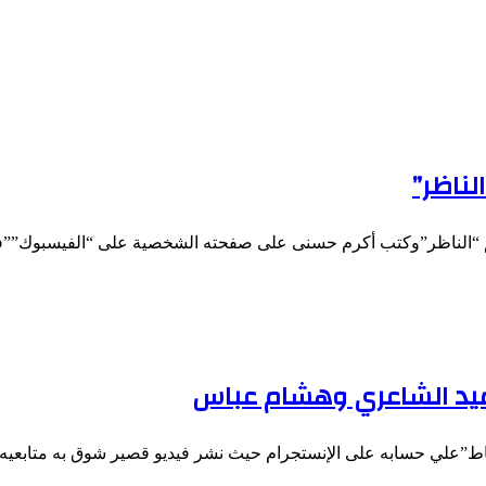
لناظر”
لم “الناظر”وكتب أكرم حسنى على صفحته الشخصية على “الفيسبوك””ف
يد الشاعري وهشام عباس
ساط”علي حسابه على الإنستجرام حيث نشر فيديو قصير شوق به متابعي