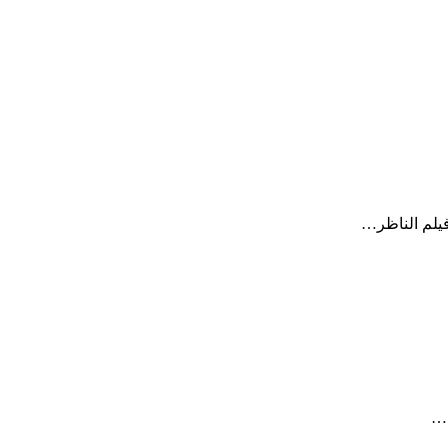
يلم الناظر…
ه…