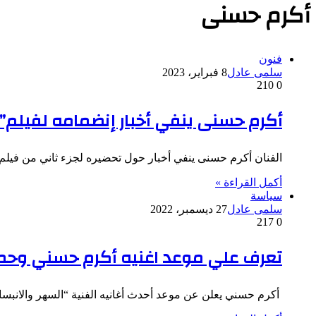
أكرم حسنى
فنون
سلمى عادل
8 فبراير، 2023
210
0
أكرم حسنى ينفي أخبار إنضمامه لفيلم”ا
الفنان أكرم حسنى ينفي أخبار حول تحضيره لجزء ثاني من في
أكمل القراءة »
سياسة
سلمى عادل
27 ديسمبر، 2022
217
0
تعرف علي موعد اغنيه أكرم حسني وحم
أكرم حسني يعلن عن موعد أحدث أغانيه الفنية “السهر والانب