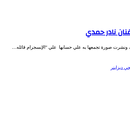
نان نادر حمدي
 ، ونشرت صورة تجمعها به علي حسابها علي “الإنسجرام قائله…
جي ديزاينر