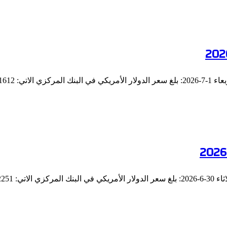
 49.1612…
49.225…