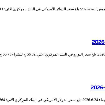
: 49.5511…
 49.6364…