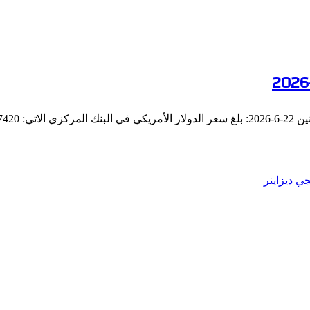
49.742…
جي ديزاينر