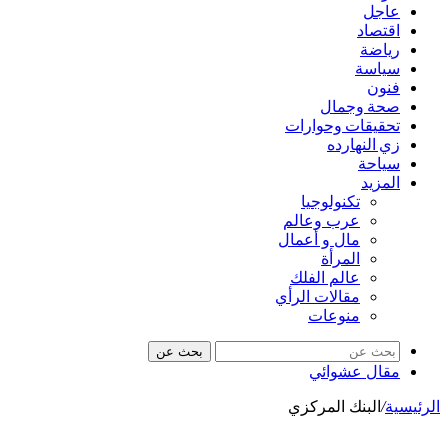
عاجل
اقتصاد
رياضة
سياسة
فنون
صحة وجمال
تحقيقات وحوارات
زي النهارده
سياحة
المزيد
تكنولوجيا
عرب وعالم
مال و أعمال
المرأة
عالم الفلك
مقالات الرأي
منوعات
بحث عن
مقال عشوائي
الرئيسية
/
البنك المركزي