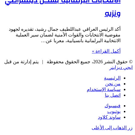
الانتخابات البرلمانية بشكل ديمقراطي
ونزيه
أكد الرئيس العراقي عبداللطيف جمال رشيد، تقديره لجهود
مفوضية الانتخابات والقوات الأمنية لضمان سير العملية
الانتخابية البرلمانية بانسيابية، معربا عن…
أكمل القراءة »
© حقوق النشر 2026، جميع الحقوق محفوظة |
يتم إدارتة من قبل
ايجي ديزاينر
الرئيسية
من نحن
سياسة الإستخدام
اتصل بنا
فيسبوك
يوتيوب
ساوند كلاود
زر الذهاب إلى الأعلى