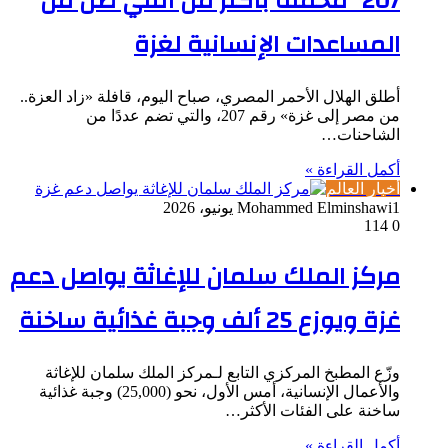
207” محمّلة بأكثر من ألفي طن من
المساعدات الإنسانية لغزة
أطلق الهلال الأحمر المصري، صباح اليوم، قافلة «زاد العزة..
من مصر إلى غزة» رقم 207، والتي تضم عددًا من
الشاحنات…
أكمل القراءة »
أخبار العالم
1 يونيو، 2026
Mohammed Elminshawi
114
0
مركز الملك سلمان للإغاثة يواصل دعم
غزة ويوزع 25 ألف وجبة غذائية ساخنة
وزّع المطبخ المركزي التابع لـمركز الملك سلمان للإغاثة
والأعمال الإنسانية، أمس الأول، نحو (25,000) وجبة غذائية
ساخنة على الفئات الأكثر…
أكمل القراءة »