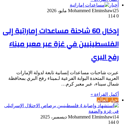
أخبار
25 مايو، 2026
Mohammed Elminshawi
114
0
إدخال 60 شاحنة مساعدات إماراتية إلى
الفلسطينيين في غزة عبر معبر ميناء
رفح البري
عبرت شاحنات مساعدات إنسانية تابعة لدولة الإمارات
العربية المتحدة البوابة الفرعية لـميناء رفح البري بمحافظة
شمال سيناء، عبر معبر كرم…
أكمل القراءة »
أخبار العالم
14 ديسمبر، 2025
Mohammed Elminshawi
144
0