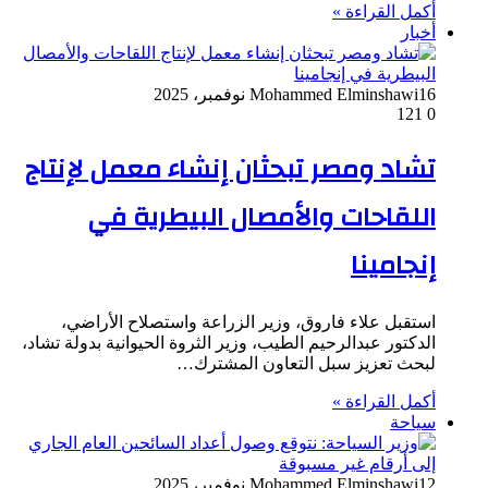
أكمل القراءة »
أخبار
16 نوفمبر، 2025
Mohammed Elminshawi
121
0
تشاد ومصر تبحثان إنشاء معمل لإنتاج
اللقاحات والأمصال البيطرية في
إنجامينا
استقبل علاء فاروق، وزير الزراعة واستصلاح الأراضي،
الدكتور عبدالرحيم الطيب، وزير الثروة الحيوانية بدولة تشاد،
لبحث تعزيز سبل التعاون المشترك…
أكمل القراءة »
سياحة
12 نوفمبر، 2025
Mohammed Elminshawi