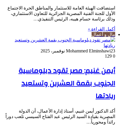
استضافت الهيئة العامة للاستثمار والمناطق الحرة الاجتماع
الأول للجنة الفنية المصرية الجزائرية للتعاون الاستثماري،
وذلك برئاسة حسام هيبه، الرئيس التنفيذي…
أكمل القراءة »
مال و أعمال
23 نوفمبر، 2025
Mohammed Elminshawi
129
0
أيمن غنيم: مصر تقود دبلوماسية
الجنوب بقمة العشرين وتستعيد
ريادتها
أكد الدكتور أيمن غنيم، أستاذ إدارة الأعمال، أن الدولة
المصرية بقيادة السيد الرئيس عبد الفتاح السيسي تلعب دوراً
رائداً ومحورياً…