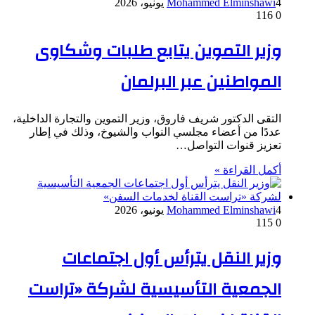
4 يونيو، 2026
Mohammed Elminshawi
116
0
وزير التموين يتابع طلبات وشكاوى
المواطنين عبر البرلمان
التقى الدكتور شريف فاروق، وزير التموين والتجارة الداخلية،
عددًا من أعضاء مجلسي النواب والشيوخ، وذلك في إطار
تعزيز قنوات التواصل…
أكمل القراءة »
4 يونيو، 2026
Mohammed Elminshawi
115
0
وزير النقل يترأس أول اجتماعات
الجمعية التأسيسية لشركة «تراست