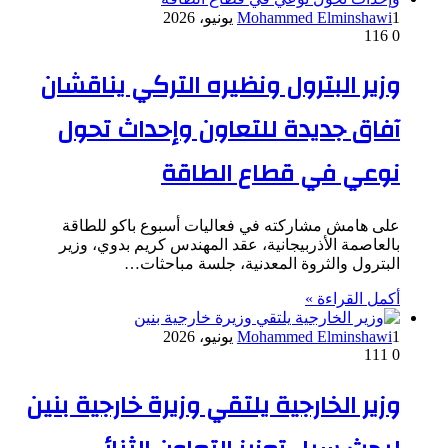
1 يونيو، 2026
Mohammed Elminshawi
116
0
وزير البترول ونظيره التركي يناقشان
آفاق جديدة للتعاون وإحداث تحول
نوعي في قطاع الطاقة
على هامش مشاركته في فعاليات أسبوع باكو للطاقة
بالعاصمة الأذربيجانية، عقد المهندس كريم بدوي، وزير
البترول والثروة المعدنية، جلسة مباحثات…
أكمل القراءة »
1 يونيو، 2026
Mohammed Elminshawi
111
0
وزير الخارجية يلتقي وزيرة خارجية بنين